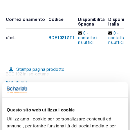
Confezionamento
Codice
Disponibilità
Disponibil
Spagna
Italia
0 -
0 -
BDE1021ZT1
x1mL
contatta i
contatta i
ns.uffici
ns.uffici
Stampa pagina prodotto
BDE 102 in Iso-octane
Vedi di più
Documentazione tecnica
Questo sito web utilizza i cookie
Utilizziamo i cookie per personalizzare contenuti ed
TDS / Scheda tecnica
COA
annunci, per fornire funzionalità dei social media e per