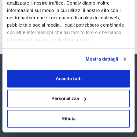
Registrati per i download
Registrati per i download
analizzare il nostro traffico. Condividiamo inoltre
SDS / Scheda di
informazioni sul modo in cui utilizzi il nostro sito con i
Sicurezza
nostri partner che si occupano di analisi dei dati web,
Registrati per i download
pubblicità e social media, i quali potrebbero combinarle
con altre informazioni che hai fornito loro o che hanno
raccolto dal tuo utilizzo dei loro servizi.
Mostra dettagli
Accetta tutti
Seguici:
Personalizza
Rifiuta
Iscriviti alla Newsletter