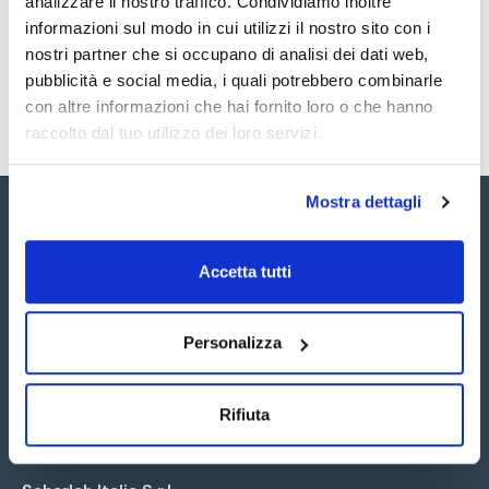
analizzare il nostro traffico. Condividiamo inoltre
SDS / Scheda di
Sicurezza
informazioni sul modo in cui utilizzi il nostro sito con i
nostri partner che si occupano di analisi dei dati web,
Registrati per i download
pubblicità e social media, i quali potrebbero combinarle
con altre informazioni che hai fornito loro o che hanno
raccolto dal tuo utilizzo dei loro servizi.
Mostra dettagli
Accetta tutti
Seguici:
Personalizza
Rifiuta
Iscriviti alla Newsletter