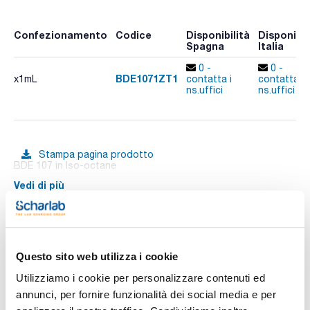
Confezionamento
Codice
Disponibilità
Disponibil
Spagna
Italia
0 -
0 -
BDE1071ZT1
x1mL
contatta i
contatta i
ns.uffici
ns.uffici
Stampa pagina prodotto
BDE 107 in Iso-octane
Vedi di più
Documentazione tecnica
Questo sito web utilizza i cookie
Utilizziamo i cookie per personalizzare contenuti ed
TDS / Scheda tecnica
COA
annunci, per fornire funzionalità dei social media e per
Registrati per i download
Registrati per i download