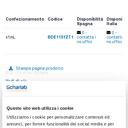
Confezionamento
Codice
Disponibilità
Disponibil
Spagna
Italia
0 -
0 -
BDE1151ZT1
x1mL
contatta i
contatta i
ns.uffici
ns.uffici
Stampa pagina prodotto
BDE 115 in Iso-octane
Vedi di più
Documentazione tecnica
Questo sito web utilizza i cookie
Utilizziamo i cookie per personalizzare contenuti ed
TDS / Scheda tecnica
COA
annunci, per fornire funzionalità dei social media e per