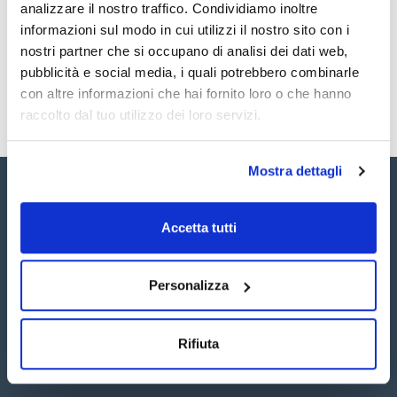
Registrati per i download
Registrati per i download
analizzare il nostro traffico. Condividiamo inoltre
SDS / Scheda di
informazioni sul modo in cui utilizzi il nostro sito con i
Sicurezza
nostri partner che si occupano di analisi dei dati web,
Registrati per i download
pubblicità e social media, i quali potrebbero combinarle
con altre informazioni che hai fornito loro o che hanno
raccolto dal tuo utilizzo dei loro servizi.
Mostra dettagli
Accetta tutti
Seguici:
Personalizza
Rifiuta
Iscriviti alla Newsletter