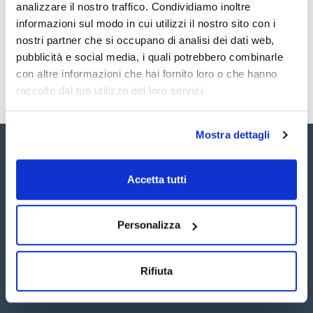
Registrati per i download
Registrati per i download
analizzare il nostro traffico. Condividiamo inoltre
SDS / Scheda di
informazioni sul modo in cui utilizzi il nostro sito con i
Sicurezza
nostri partner che si occupano di analisi dei dati web,
Registrati per i download
pubblicità e social media, i quali potrebbero combinarle
con altre informazioni che hai fornito loro o che hanno
raccolto dal tuo utilizzo dei loro servizi.
Mostra dettagli
Accetta tutti
Seguici:
Personalizza
Rifiuta
Iscriviti alla Newsletter