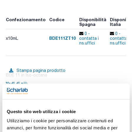
Confezionamento
Codice
Disponibilità
Disponibil
Spagna
Italia
0 -
0 -
BDE111ZT10
x10mL
contatta i
contatta i
ns.uffici
ns.uffici
Stampa pagina prodotto
BDE 11 in Iso-octane
Vedi di più
Documentazione tecnica
Questo sito web utilizza i cookie
Utilizziamo i cookie per personalizzare contenuti ed
TDS / Scheda tecnica
COA
annunci, per fornire funzionalità dei social media e per