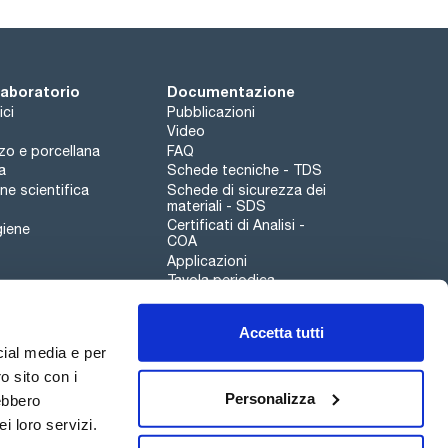
 laboratorio
Documentazione
ici
Pubblicazioni
Video
rzo e porcellana
FAQ
a
Schede tecniche - TDS
e scientifica
Schede di sicurezza dei
materiali - SDS
Certificati di Analisi -
giene
COA
Applicazioni
Tavola periodica
Scharlau leathergoods
Accetta tutti
Canale di segnalazioni
cial media e per
o sito con i
Personalizza
rebbero
i loro servizi.
Qualità
Sostenibilità