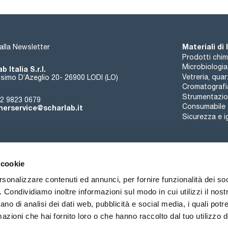
Materiali di
i alla Newsletter
Prodotti chim
Microbiologia
b Italia S.r.l.
Vetreria, qua
simo D’Azeglio 20- 26900 LODI (LO)
Cromatografi
Strumentazion
2 9823 0679
Consumabile
erservice@scharlab.it
Sicurezza e i
 cookie
rsonalizzare contenuti ed annunci, per fornire funzionalità dei so
o. Condividiamo inoltre informazioni sul modo in cui utilizzi il nostr
Chi siamo
Eventi
Contatto
Novità
ano di analisi dei dati web, pubblicità e social media, i quali pot
azioni che hai fornito loro o che hanno raccolto dal tuo utilizzo de
ioni di vendita
Politica sui cookie
Politica sulla riservatezza