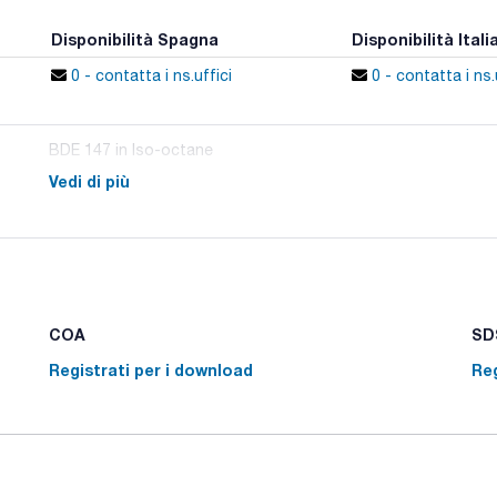
Disponibilità Spagna
Disponibilità Itali
0 - contatta i ns.uffici
0 - contatta i ns.
BDE 147 in Iso-octane
Vedi di più
COA
SDS
Registrati per i download
Reg