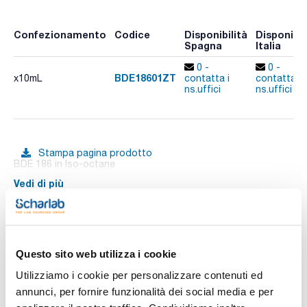
Confezionamento
Codice
Disponibilità
Disponibil
Spagna
Italia
0 -
0 -
BDE18601ZT
x10mL
contatta i
contatta i
ns.uffici
ns.uffici
Stampa pagina prodotto
BDE 186 in Iso-octane
Vedi di più
Documentazione tecnica
Questo sito web utilizza i cookie
Utilizziamo i cookie per personalizzare contenuti ed
TDS / Scheda tecnica
COA
annunci, per fornire funzionalità dei social media e per
Registrati per i download
Registrati per i download