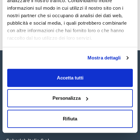
analizzare il nostro traffico. Condividiamo inoltre
SDS / Scheda di
Sicurezza
informazioni sul modo in cui utilizzi il nostro sito con i
nostri partner che si occupano di analisi dei dati web,
Registrati per i download
pubblicità e social media, i quali potrebbero combinarle
con altre informazioni che hai fornito loro o che hanno
raccolto dal tuo utilizzo dei loro servizi.
Mostra dettagli
Accetta tutti
Seguici:
Personalizza
Rifiuta
Iscriviti alla Newsletter