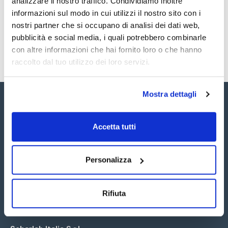
analizzare il nostro traffico. Condividiamo inoltre
SDS / Scheda di
Sicurezza
informazioni sul modo in cui utilizzi il nostro sito con i
nostri partner che si occupano di analisi dei dati web,
Registrati per i download
pubblicità e social media, i quali potrebbero combinarle
con altre informazioni che hai fornito loro o che hanno
raccolto dal tuo utilizzo dei loro servizi.
Mostra dettagli
Accetta tutti
Seguici:
Personalizza
Rifiuta
Iscriviti alla Newsletter