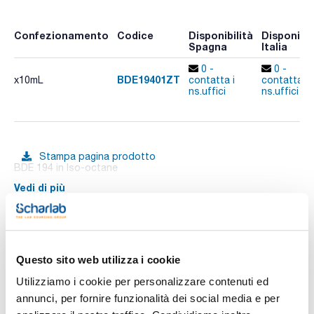
Confezionamento
Codice
Disponibilità
Disponibil
Spagna
Italia
0 -
0 -
BDE19401ZT
x10mL
contatta i
contatta i
ns.uffici
ns.uffici
Stampa pagina prodotto
BDE 194 in Iso-octane
Vedi di più
Documentazione tecnica
Questo sito web utilizza i cookie
Utilizziamo i cookie per personalizzare contenuti ed
TDS / Scheda tecnica
COA
annunci, per fornire funzionalità dei social media e per
Registrati per i download
Registrati per i download