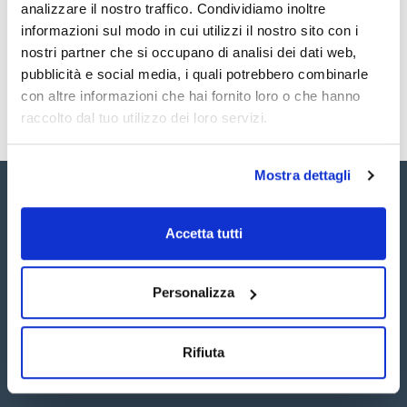
Registrati per i download
Registrati per i download
analizzare il nostro traffico. Condividiamo inoltre
SDS / Scheda di
informazioni sul modo in cui utilizzi il nostro sito con i
Sicurezza
nostri partner che si occupano di analisi dei dati web,
Registrati per i download
pubblicità e social media, i quali potrebbero combinarle
con altre informazioni che hai fornito loro o che hanno
raccolto dal tuo utilizzo dei loro servizi.
Mostra dettagli
Accetta tutti
Seguici:
Personalizza
Rifiuta
Iscriviti alla Newsletter