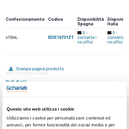
Confezionamento
Codice
Disponibilità
Disponibil
Spagna
Italia
0 -
0 -
BDE19701ZT
x10mL
contatta i
contatta i
ns.uffici
ns.uffici
Stampa pagina prodotto
BDE 197 in Iso-octane
Vedi di più
Documentazione tecnica
Questo sito web utilizza i cookie
Utilizziamo i cookie per personalizzare contenuti ed
TDS / Scheda tecnica
COA
annunci, per fornire funzionalità dei social media e per