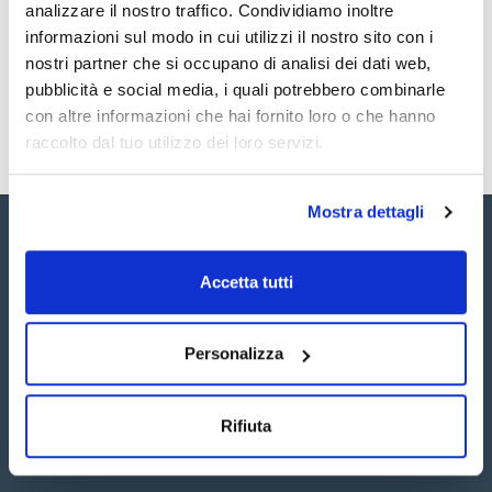
Registrati per i download
Registrati per i download
analizzare il nostro traffico. Condividiamo inoltre
SDS / Scheda di
informazioni sul modo in cui utilizzi il nostro sito con i
Sicurezza
nostri partner che si occupano di analisi dei dati web,
Registrati per i download
pubblicità e social media, i quali potrebbero combinarle
con altre informazioni che hai fornito loro o che hanno
raccolto dal tuo utilizzo dei loro servizi.
Mostra dettagli
Accetta tutti
Seguici:
Personalizza
Rifiuta
Iscriviti alla Newsletter