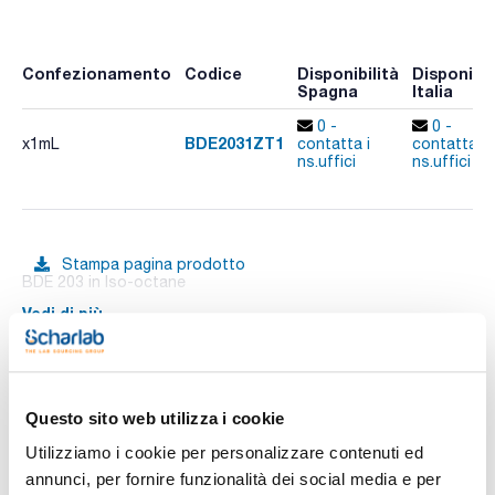
Confezionamento
Codice
Disponibilità
Disponibil
Spagna
Italia
0 -
0 -
BDE2031ZT1
x1mL
contatta i
contatta i
ns.uffici
ns.uffici
Stampa pagina prodotto
BDE 203 in Iso-octane
Vedi di più
Documentazione tecnica
Questo sito web utilizza i cookie
Utilizziamo i cookie per personalizzare contenuti ed
TDS / Scheda tecnica
COA
annunci, per fornire funzionalità dei social media e per