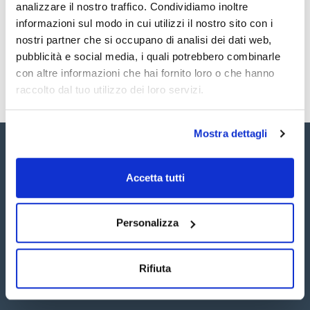
Registrati per i download
Registrati per i download
analizzare il nostro traffico. Condividiamo inoltre
SDS / Scheda di
informazioni sul modo in cui utilizzi il nostro sito con i
Sicurezza
nostri partner che si occupano di analisi dei dati web,
Registrati per i download
pubblicità e social media, i quali potrebbero combinarle
con altre informazioni che hai fornito loro o che hanno
raccolto dal tuo utilizzo dei loro servizi.
Mostra dettagli
Accetta tutti
Seguici:
Personalizza
Rifiuta
Iscriviti alla Newsletter