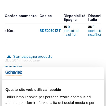
Confezionamento
Codice
Disponibilità
Disponibil
Spagna
Italia
0 -
0 -
BDE20701ZT
x10mL
contatta i
contatta i
ns.uffici
ns.uffici
Stampa pagina prodotto
BDE 207 in Iso-octane
Vedi di più
Documentazione tecnica
Questo sito web utilizza i cookie
Utilizziamo i cookie per personalizzare contenuti ed
TDS / Scheda tecnica
COA
annunci, per fornire funzionalità dei social media e per