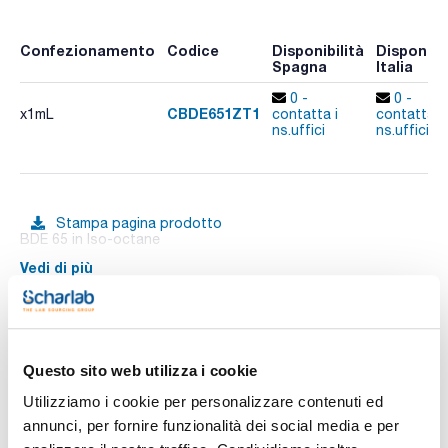
Confezionamento
Codice
Disponibilità
Disponibil
Spagna
Italia
0 -
0 -
CBDE651ZT1
x1mL
contatta i
contatta i
ns.uffici
ns.uffici
Stampa pagina prodotto
BDE 65 in Iso-octane
Vedi di più
Documentazione tecnica
Questo sito web utilizza i cookie
Utilizziamo i cookie per personalizzare contenuti ed
TDS / Scheda tecnica
COA
annunci, per fornire funzionalità dei social media e per
Registrati per i download
Registrati per i download