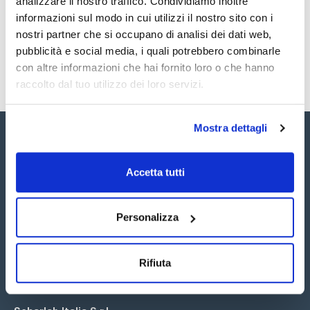
analizzare il nostro traffico. Condividiamo inoltre
SDS / Scheda di
Sicurezza
informazioni sul modo in cui utilizzi il nostro sito con i
nostri partner che si occupano di analisi dei dati web,
Registrati per i download
pubblicità e social media, i quali potrebbero combinarle
con altre informazioni che hai fornito loro o che hanno
raccolto dal tuo utilizzo dei loro servizi.
Mostra dettagli
Accetta tutti
Seguici:
Personalizza
Rifiuta
Iscriviti alla Newsletter