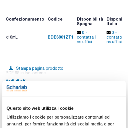
Confezionamento
Codice
Disponibilità
Disponibil
Spagna
Italia
0 -
0 -
BDE6801ZT1
x10mL
contatta i
contatta i
ns.uffici
ns.uffici
Stampa pagina prodotto
BDE 68 in Iso-octane
Vedi di più
Documentazione tecnica
Questo sito web utilizza i cookie
Utilizziamo i cookie per personalizzare contenuti ed
TDS / Scheda tecnica
COA
annunci, per fornire funzionalità dei social media e per