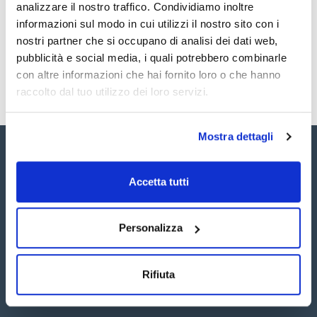
Registrati per i download
Registrati per i download
analizzare il nostro traffico. Condividiamo inoltre
SDS / Scheda di
informazioni sul modo in cui utilizzi il nostro sito con i
Sicurezza
nostri partner che si occupano di analisi dei dati web,
Registrati per i download
pubblicità e social media, i quali potrebbero combinarle
con altre informazioni che hai fornito loro o che hanno
raccolto dal tuo utilizzo dei loro servizi.
Mostra dettagli
Accetta tutti
Seguici:
Personalizza
Rifiuta
Iscriviti alla Newsletter