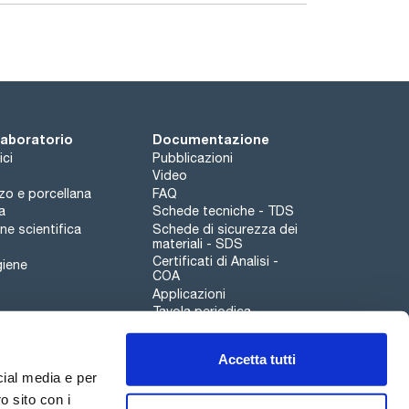
 laboratorio
Documentazione
ici
Pubblicazioni
Video
rzo e porcellana
FAQ
a
Schede tecniche - TDS
e scientifica
Schede di sicurezza dei
materiali - SDS
Certificati di Analisi -
giene
COA
Applicazioni
Tavola periodica
Scharlau leathergoods
Accetta tutti
Canale di segnalazioni
cial media e per
o sito con i