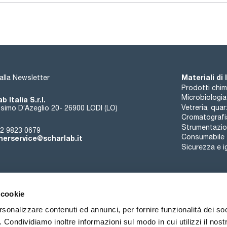
n-Hexacosane 500mg/l [630-01-3]
n-Hexatriacontane 500mg/l [630-06-8]
n-Heptadecane 500mg/l [629-78-7]
n-Heptacosane 500mg/l [593-49-7]
n-Heptatriacontane 500mg/l [7194-84-5]
n-Nonadecane 500mg/l [629-92-5]
n-Nonacosane 500mg/l [630-03-5]
n-Nonatriacontane 500mg/l [7194-86-7]
n-Eicosane 500mg/l [112-95-8]
n-Octacosane 500mg/l [630-02-4]
Materiali di
i alla Newsletter
n-Octadecane 500mg/l [593-45-3]
Prodotti chim
n-Octatriacontane 500mg/l [7194-85-6]
Microbiologia
b Italia S.r.l.
Vetreria, qua
simo D’Azeglio 20- 26900 LODI (LO)
Cromatografi
Strumentazion
2 9823 0679
Consumabile
erservice@scharlab.it
Sicurezza e i
 cookie
rsonalizzare contenuti ed annunci, per fornire funzionalità dei so
o. Condividiamo inoltre informazioni sul modo in cui utilizzi il nostr