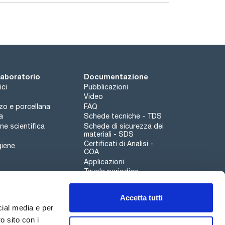
 laboratorio
Documentazione
ici
Pubblicazioni
Video
rzo e porcellana
FAQ
a
Schede tecniche - TDS
e scientifica
Schede di sicurezza dei
materiali - SDS
Certificati di Analisi -
giene
COA
Applicazioni
Tavola periodica
Scharlau leathergoods
Accetta tutti
Canale di segnalazioni
cial media e per
o sito con i