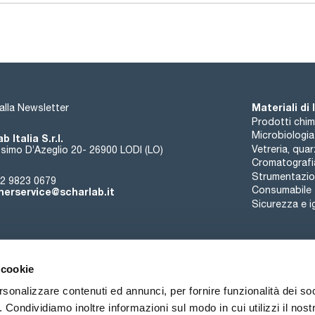
Metconazole 100ug/ml [125116-23-6]
Nuarimol 100ug/ml [63284-71-9]
Paclobutrazol 100ug/ml [76738-62-0]
Penconazole 100ug/ml [66246-88-6]
Propiconazole 100ug/ml [60207-90-1]
Tebuconazole 100ug/ml [107534-96-3]
Tetraconazole 100ug/ml [112281-77-3]
Triadimenol 100ug/ml [55219-65-3]
Triflumizole 100ug/ml [68694-11-1]
Triticonazole 100ug/ml [131983-72-7]
Materiali di
i alla Newsletter
Prodotti chim
Microbiologia
b Italia S.r.l.
Vetreria, qua
simo D’Azeglio 20- 26900 LODI (LO)
Cromatografi
Strumentazion
2 9823 0679
Consumabile
erservice@scharlab.it
Sicurezza e i
 cookie
rsonalizzare contenuti ed annunci, per fornire funzionalità dei so
o. Condividiamo inoltre informazioni sul modo in cui utilizzi il nostr