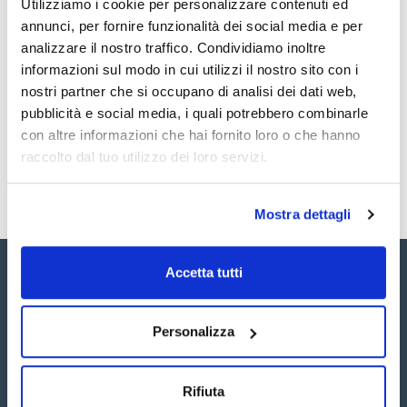
Utilizziamo i cookie per personalizzare contenuti ed
Endosulfan-alpha 20mg/l [959-98-8]
Documentazione tecnica
Endosulfan-beta 20mg/l [33213-65-9]
annunci, per fornire funzionalità dei social media e per
Endosulfan-total (sulfate) 20mg/l [1031-07-8]
analizzare il nostro traffico. Condividiamo inoltre
Endrin 20mg/l [72-20-8]
TDS / Scheda tecnica
COA
Endrin aldehyde 20mg/l [7421-93-4]
informazioni sul modo in cui utilizzi il nostro sito con i
Alpha-HCH 20mg/l [319-84-6]
Registrati per i download
Registrati per i download
nostri partner che si occupano di analisi dei dati web,
Beta-HCH 20mg/l [319-85-7]
SDS / Scheda di
Gamma-HCH (Lindane) 20mg/l [58-89-9]
Sicurezza
pubblicità e social media, i quali potrebbero combinarle
Delta-HCH 20mg/l [319-86-8]
con altre informazioni che hai fornito loro o che hanno
Heptachlor 20mg/l [76-44-8]
Registrati per i download
Heptachlor-endo-epoxide 20mg/l [28044-83-9]
raccolto dal tuo utilizzo dei loro servizi.
Hexachlorobenzene 20mg/l [118-74-1]
Vinclozolin 20mg/l [50471-44-8]
Dieldrin 20mg/l [60-57-1]
Heptachlor-exo-epoxide 20mg/l [1024-57-3]
Mostra dettagli
Accetta tutti
Personalizza
Seguici:
Rifiuta