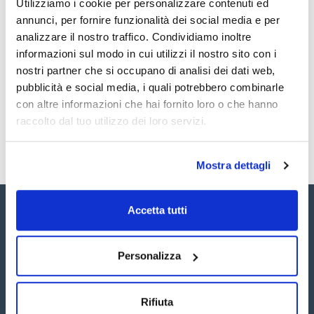
Utilizziamo i cookie per personalizzare contenuti ed
Dibenzo(a,h)anthracene 2000mg/l [53-70-3]
Documentazione tecnica
Fluoranthene 2000mg/l [206-44-0]
annunci, per fornire funzionalità dei social media e per
Fluorene 2000mg/l [86-73-7]
analizzare il nostro traffico. Condividiamo inoltre
Indeno(1,2,3-c,d)pyrene 2000mg/l [193-39-5]
TDS / Scheda tecnica
COA
Naphthalene 2000mg/l [91-20-3]
informazioni sul modo in cui utilizzi il nostro sito con i
Phenanthrene 2000mg/l [85-01-8]
Registrati per i download
Registrati per i download
nostri partner che si occupano di analisi dei dati web,
Pyrene 2000mg/l [129-00-0]
SDS / Scheda di
Sicurezza
pubblicità e social media, i quali potrebbero combinarle
con altre informazioni che hai fornito loro o che hanno
Registrati per i download
raccolto dal tuo utilizzo dei loro servizi.
Mostra dettagli
Accetta tutti
Personalizza
Seguici:
Rifiuta