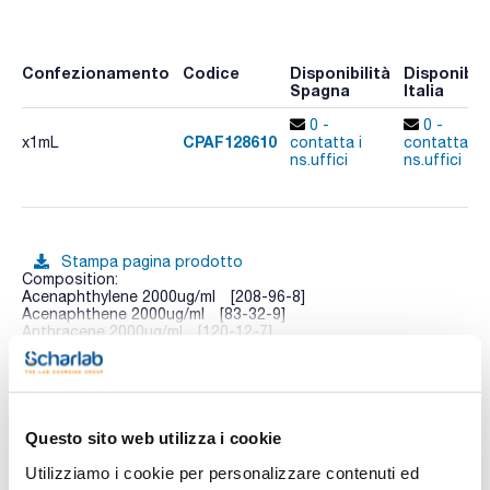
Confezionamento
Codice
Disponibilità
Disponibili
Spagna
Italia
0 -
0 -
CPAF128610
x1mL
contatta i
contatta i
ns.uffici
ns.uffici
Stampa pagina prodotto
Composition:
Acenaphthylene 2000ug/ml [208-96-8]
Acenaphthene 2000ug/ml [83-32-9]
Anthracene 2000ug/ml [120-12-7]
Benzo(a)anthracene 2000ug/ml [56-55-3]
Vedi di più
Benzo(b)fluoranthene 2000ug/ml [205-99-2]
Benzo(k)fluoranthene 2000ug/ml [207-08-9]
Benzo(a)pyrene 2000ug/ml [50-32-8]
Benzo(g,h,i)perylene 2000ug/ml [191-24-2]
Dibenzo(a,h)anthracene 2000ug/ml [53-70-3]
Questo sito web utilizza i cookie
Chrysene 2000ug/ml [218-01-9]
Documentazione tecnica
Fluoranthene 2000ug/ml [206-44-0]
Utilizziamo i cookie per personalizzare contenuti ed
Fluorene 2000ug/ml [86-73-7]