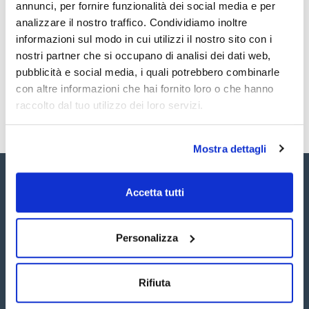
annunci, per fornire funzionalità dei social media e per
Indeno(1,2,3-c,d)pyrene 2000ug/ml [193-39-5]
TDS / Scheda tecnica
COA
Naphthalene 2000ug/ml [91-20-3]
analizzare il nostro traffico. Condividiamo inoltre
Phenanthrene 2000ug/ml [85-01-8]
Registrati per i download
Registrati per i download
informazioni sul modo in cui utilizzi il nostro sito con i
Pyrene 2000ug/ml [129-00-0]
SDS / Scheda di
nostri partner che si occupano di analisi dei dati web,
Sicurezza
pubblicità e social media, i quali potrebbero combinarle
Registrati per i download
con altre informazioni che hai fornito loro o che hanno
raccolto dal tuo utilizzo dei loro servizi.
Mostra dettagli
Accetta tutti
Personalizza
Seguici:
Rifiuta