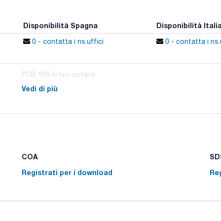
Disponibilità Spagna
Disponibilità Itali
0 - contatta i ns.uffici
0 - contatta i ns.
PCB 106 in Iso-octane
Vedi di più
COA
SDS
Registrati per i download
Reg