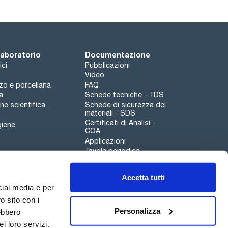
 laboratorio
Documentazione
ici
Pubblicazioni
Video
rzo e porcellana
FAQ
a
Schede tecniche - TDS
e scientifica
Schede di sicurezza dei
materiali - SDS
Certificati di Analisi -
giene
COA
Applicazioni
Tavola periodica
Scharlau leathergoods
Accetta tutti
Canale di segnalazioni
cial media e per
o sito con i
Personalizza
rebbero
i loro servizi.