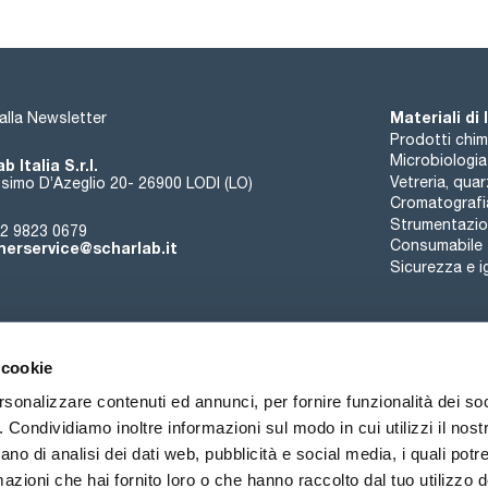
Materiali di
i alla Newsletter
Prodotti chim
Microbiologia
b Italia S.r.l.
Vetreria, qua
simo D’Azeglio 20- 26900 LODI (LO)
Cromatografi
Strumentazion
2 9823 0679
Consumabile
erservice@scharlab.it
Sicurezza e i
 cookie
rsonalizzare contenuti ed annunci, per fornire funzionalità dei so
o. Condividiamo inoltre informazioni sul modo in cui utilizzi il nostr
Chi siamo
Eventi
Contatto
Novità
ano di analisi dei dati web, pubblicità e social media, i quali pot
azioni che hai fornito loro o che hanno raccolto dal tuo utilizzo de