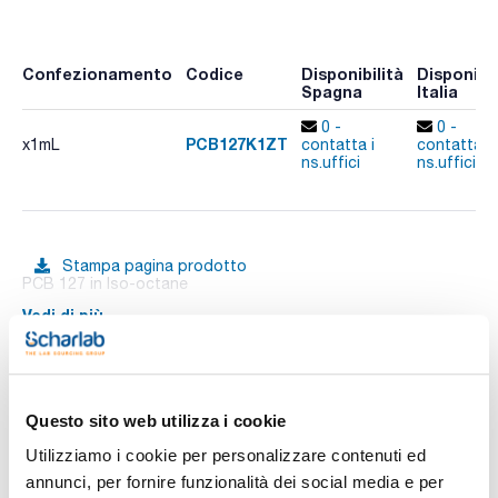
Confezionamento
Codice
Disponibilità
Disponibil
Spagna
Italia
0 -
0 -
PCB127K1ZT
x1mL
contatta i
contatta i
ns.uffici
ns.uffici
Stampa pagina prodotto
PCB 127 in Iso-octane
Vedi di più
Documentazione tecnica
Questo sito web utilizza i cookie
Utilizziamo i cookie per personalizzare contenuti ed
TDS / Scheda tecnica
COA
annunci, per fornire funzionalità dei social media e per