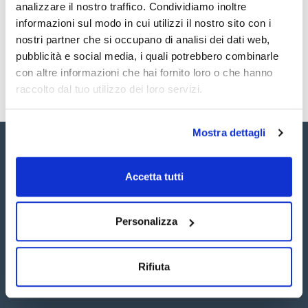
Registrati per i download
Registrati per i download
analizzare il nostro traffico. Condividiamo inoltre
SDS / Scheda di
informazioni sul modo in cui utilizzi il nostro sito con i
Sicurezza
nostri partner che si occupano di analisi dei dati web,
Registrati per i download
pubblicità e social media, i quali potrebbero combinarle
con altre informazioni che hai fornito loro o che hanno
raccolto dal tuo utilizzo dei loro servizi.
Mostra dettagli
Accetta tutti
Seguici:
Personalizza
Rifiuta
Iscriviti alla Newsletter