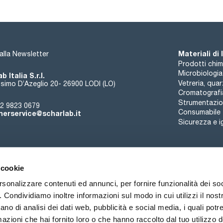
Materiali di
i alla Newsletter
Prodotti chim
Microbiologia
b Italia S.r.l.
Vetreria, qua
simo D’Azeglio 20- 26900 LODI (LO)
Cromatografi
Strumentazion
2 9823 0679
Consumabile
erservice@scharlab.it
Sicurezza e i
 cookie
rsonalizzare contenuti ed annunci, per fornire funzionalità dei so
o. Condividiamo inoltre informazioni sul modo in cui utilizzi il nostr
Chi siamo
Eventi
Contatto
Novità
ano di analisi dei dati web, pubblicità e social media, i quali pot
azioni che hai fornito loro o che hanno raccolto dal tuo utilizzo de