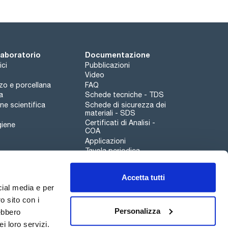
 laboratorio
Documentazione
ici
Pubblicazioni
Video
rzo e porcellana
FAQ
a
Schede tecniche - TDS
e scientifica
Schede di sicurezza dei
materiali - SDS
Certificati di Analisi -
giene
COA
Applicazioni
Tavola periodica
Scharlau leathergoods
Accetta tutti
Canale di segnalazioni
cial media e per
o sito con i
Personalizza
rebbero
i loro servizi.