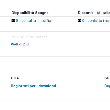
Disponibilità Spagna
Disponibilità Itali
0 - contatta i ns.uffici
0 - contatta i ns.
PCB 147 in Iso-octane
Vedi di più
COA
SDS
Registrati per i download
Reg