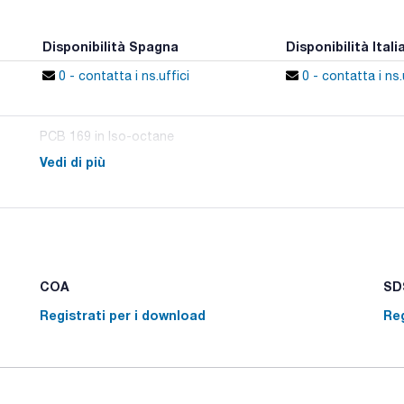
Disponibilità Spagna
Disponibilità Itali
0 - contatta i ns.uffici
0 - contatta i ns.
PCB 169 in Iso-octane
Vedi di più
COA
SDS
Registrati per i download
Reg