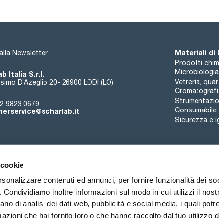
Materiali di
i alla Newsletter
Prodotti chim
Microbiologia
b Italia S.r.l.
Vetreria, qua
simo D’Azeglio 20- 26900 LODI (LO)
Cromatografi
Strumentazion
2 9823 0679
Consumabile
erservice@scharlab.it
Sicurezza e i
 cookie
rsonalizzare contenuti ed annunci, per fornire funzionalità dei so
o. Condividiamo inoltre informazioni sul modo in cui utilizzi il nostr
Chi siamo
Eventi
Contatto
Novità
ano di analisi dei dati web, pubblicità e social media, i quali pot
azioni che hai fornito loro o che hanno raccolto dal tuo utilizzo de