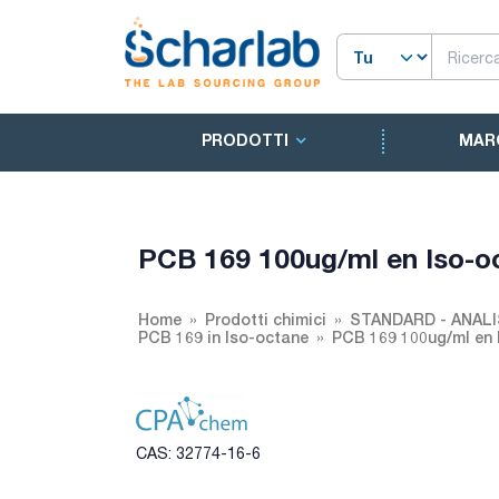
PRODOTTI
MAR
PCB 169 100ug/ml en Iso-o
Home
Prodotti chimici
STANDARD - ANALI
PCB 169 in Iso-octane
PCB 169 100ug/ml en 
CAS: 32774-16-6