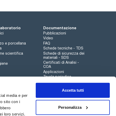
 laboratorio
Documentazione
ici
Pubblicazioni
Video
rzo e porcellana
FAQ
a
Schede tecniche - TDS
e scientifica
Schede di sicurezza dei
materiali - SDS
Certificati di Analisi -
giene
COA
Applicazioni
Tavola periodica
Scharlau leathergoods
Accetta tutti
Canale di segnalazioni
cial media e per
o sito con i
Personalizza
rebbero
i loro servizi.