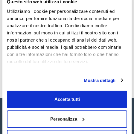
Questo sito web utilizza i cookie
PCB169K1ZT
Acquista
x1mL
Utilizziamo i cookie per personalizzare contenuti ed
Disponibilità
annunci, per fornire funzionalità dei social media e per
Controlla le
scorte
analizzare il nostro traffico. Condividiamo inoltre
informazioni sul modo in cui utilizzi il nostro sito con i
nostri partner che si occupano di analisi dei dati web,
Codice
Confezionamento
Prezzo
pubblicità e social media, i quali potrebbero combinarle
PCB169K5ZT
Acquista
x1mL
con altre informazioni che hai fornito loro o che hanno
Disponibilità
raccolto dal tuo utilizzo dei loro servizi.
Controlla le
scorte
Mostra dettagli
Accetta tutti
Personalizza