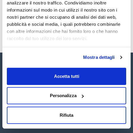
Registrati per i download
Registrati per i download
analizzare il nostro traffico. Condividiamo inoltre
SDS / Scheda di
informazioni sul modo in cui utilizzi il nostro sito con i
Sicurezza
nostri partner che si occupano di analisi dei dati web,
Registrati per i download
pubblicità e social media, i quali potrebbero combinarle
con altre informazioni che hai fornito loro o che hanno
raccolto dal tuo utilizzo dei loro servizi.
Mostra dettagli
Accetta tutti
Seguici:
Personalizza
Rifiuta
Iscriviti alla Newsletter