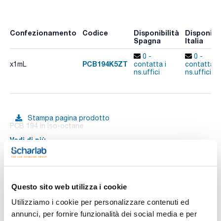
Confezionamento
Codice
Disponibilità
Disponibil
Spagna
Italia
0 -
0 -
PCB194K5ZT
x1mL
contatta i
contatta i
ns.uffici
ns.uffici
Stampa pagina prodotto
PCB 194 in Iso-octane
Vedi di più
Documentazione tecnica
Questo sito web utilizza i cookie
Utilizziamo i cookie per personalizzare contenuti ed
TDS / Scheda tecnica
COA
annunci, per fornire funzionalità dei social media e per