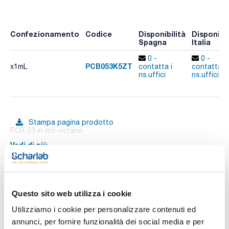
Confezionamento
Codice
Disponibilità
Disponibil
Spagna
Italia
0 -
0 -
PCB053K5ZT
x1mL
contatta i
contatta i
ns.uffici
ns.uffici
Stampa pagina prodotto
PCB 53 in Iso-octane
Vedi di più
Documentazione tecnica
Questo sito web utilizza i cookie
Utilizziamo i cookie per personalizzare contenuti ed
TDS / Scheda tecnica
COA
annunci, per fornire funzionalità dei social media e per