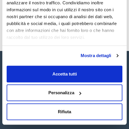
Registrati per i download
Registrati per i download
analizzare il nostro traffico. Condividiamo inoltre
SDS / Scheda di
informazioni sul modo in cui utilizzi il nostro sito con i
Sicurezza
nostri partner che si occupano di analisi dei dati web,
Registrati per i download
pubblicità e social media, i quali potrebbero combinarle
con altre informazioni che hai fornito loro o che hanno
raccolto dal tuo utilizzo dei loro servizi.
Mostra dettagli
Accetta tutti
Seguici:
Personalizza
Rifiuta
Iscriviti alla Newsletter