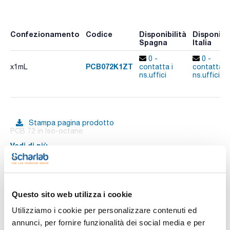
Confezionamento
Codice
Disponibilità
Disponibil
Spagna
Italia
0 -
0 -
PCB072K1ZT
x1mL
contatta i
contatta i
ns.uffici
ns.uffici
Stampa pagina prodotto
PCB 72 in Iso-octane
Vedi di più
Documentazione tecnica
Questo sito web utilizza i cookie
Utilizziamo i cookie per personalizzare contenuti ed
TDS / Scheda tecnica
COA
annunci, per fornire funzionalità dei social media e per