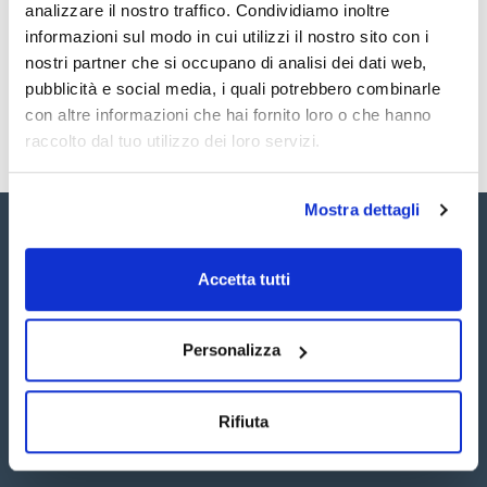
Registrati per i download
Registrati per i download
analizzare il nostro traffico. Condividiamo inoltre
SDS / Scheda di
informazioni sul modo in cui utilizzi il nostro sito con i
Sicurezza
nostri partner che si occupano di analisi dei dati web,
Registrati per i download
pubblicità e social media, i quali potrebbero combinarle
con altre informazioni che hai fornito loro o che hanno
raccolto dal tuo utilizzo dei loro servizi.
Mostra dettagli
Accetta tutti
Seguici:
Personalizza
Rifiuta
Iscriviti alla Newsletter