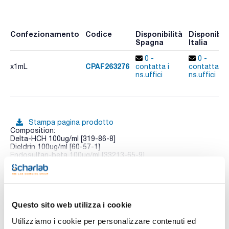
Confezionamento
Codice
Disponibilità
Disponibili
Spagna
Italia
0 -
0 -
CPAF263276
x1mL
contatta i
contatta i
ns.uffici
ns.uffici
Stampa pagina prodotto
Composition:
Delta-HCH 100ug/ml [319-86-8]
Dieldrin 100ug/ml [60-57-1]
Endosulfan-beta 100ug/ml [33213-65-9]
Endosulfan-total (sulfate) 100ug/ml [1031-07-8]
Vedi di più
Endrin 100ug/ml [72-20-8]
Endosulfan-alpha 100ug/ml [959-98-8]
Gamma-HCH (Lindane) 100ug/ml [58-89-9]
Heptachlor 100ug/ml [76-44-8]
Hexachlorobenzene 100ug/ml [118-74-1]
Questo sito web utilizza i cookie
Heptachlor-endo-epoxide 100ug/ml [28044-83-9]
Documentazione tecnica
Isodrin 100ug/ml [465-73-6]
Utilizziamo i cookie per personalizzare contenuti ed
Methoxychlor (DMTD) 100ug/ml [72-43-5]