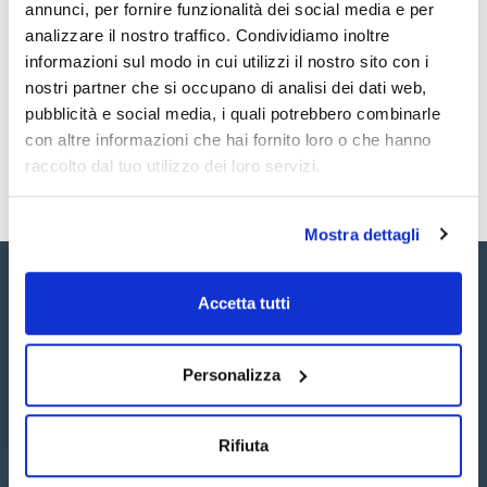
annunci, per fornire funzionalità dei social media e per
cis-Chlordane 100ug/ml [5103-71-9]
TDS / Scheda tecnica
COA
2,4'-DDT 100ug/ml [789-02-6]
analizzare il nostro traffico. Condividiamo inoltre
2,4'-DDE 100ug/ml [3424-82-6]
Registrati per i download
Registrati per i download
informazioni sul modo in cui utilizzi il nostro sito con i
trans-Chlordane 100ug/ml [5103-74-2]
SDS / Scheda di
Heptachlor-exo-epoxide 100ug/ml [1024-57-3]
nostri partner che si occupano di analisi dei dati web,
Sicurezza
4,4'-DDT 100ug/ml [50-29-3]
pubblicità e social media, i quali potrebbero combinarle
Endrin ketone 100ug/ml [53494-70-5]
Registrati per i download
4,4'-DDE 100ug/ml [72-55-9]
con altre informazioni che hai fornito loro o che hanno
4,4'-DDD (TDE) 100ug/ml [72-54-8]
raccolto dal tuo utilizzo dei loro servizi.
Aldrin 100ug/ml [309-00-2]
Alpha-HCH 100ug/ml [319-84-6]
Beta-HCH 100ug/ml [319-85-7]
Mostra dettagli
Accetta tutti
Personalizza
Seguici:
Rifiuta