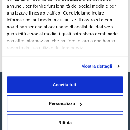
Documentazione tecnica
Aldrin 1000ug/ml [309-00-2]
annunci, per fornire funzionalità dei social media e per
TDS / Scheda tecnica
COA
analizzare il nostro traffico. Condividiamo inoltre
informazioni sul modo in cui utilizzi il nostro sito con i
Registrati per i download
Registrati per i download
SDS / Scheda di
nostri partner che si occupano di analisi dei dati web,
Sicurezza
pubblicità e social media, i quali potrebbero combinarle
Registrati per i download
con altre informazioni che hai fornito loro o che hanno
raccolto dal tuo utilizzo dei loro servizi.
Mostra dettagli
Accetta tutti
Personalizza
Seguici:
Rifiuta