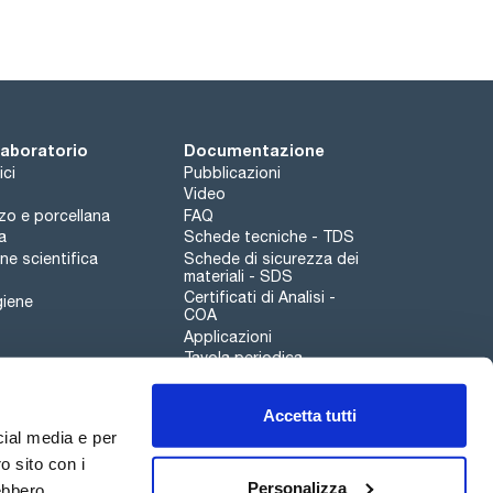
 laboratorio
Documentazione
ici
Pubblicazioni
Video
rzo e porcellana
FAQ
a
Schede tecniche - TDS
e scientifica
Schede di sicurezza dei
materiali - SDS
Certificati di Analisi -
giene
COA
Applicazioni
Tavola periodica
Scharlau leathergoods
Accetta tutti
Canale di segnalazioni
cial media e per
o sito con i
Personalizza
rebbero