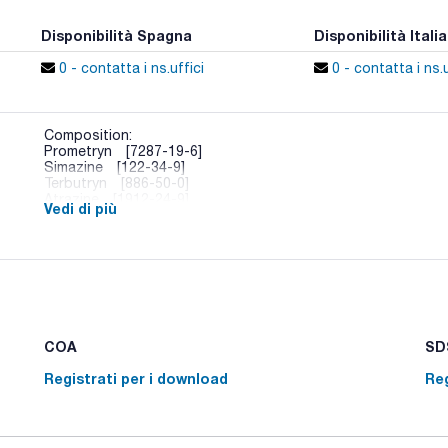
Disponibilità Spagna
Disponibilità Italia
0 - contatta i ns.uffici
0 - contatta i ns.u
Composition:
Prometryn [7287-19-6]
Simazine [122-34-9]
Terbutryn [886-50-0]
Atrazine [1912-24-9]
Vedi di più
COA
SDS
Registrati per i download
Reg