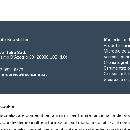
Materiali di
i alla Newsletter
Prodotti chim
Microbiologia
b Italia S.r.l.
Vetreria, qua
simo D’Azeglio 20- 26900 LODI (LO)
Cromatografi
Strumentazion
2 9823 0679
Consumabile
erservice@scharlab.it
Sicurezza e i
 cookie
rsonalizzare contenuti ed annunci, per fornire funzionalità dei so
o. Condividiamo inoltre informazioni sul modo in cui utilizzi il nostr
Chi siamo
Eventi
Contatto
Novità
ano di analisi dei dati web, pubblicità e social media, i quali pot