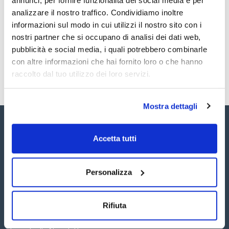
annunci, per fornire funzionalità dei social media e per
TDS / Scheda tecnica
COA
analizzare il nostro traffico. Condividiamo inoltre
Registrati per i download
Registrati per i download
informazioni sul modo in cui utilizzi il nostro sito con i
SDS / Scheda di
Sicurezza
nostri partner che si occupano di analisi dei dati web,
pubblicità e social media, i quali potrebbero combinarle
Registrati per i download
con altre informazioni che hai fornito loro o che hanno
raccolto dal tuo utilizzo dei loro servizi.
Mostra dettagli
Accetta tutti
Personalizza
Seguici:
Rifiuta