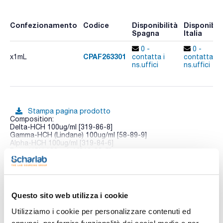
Confezionamento
Codice
Disponibilità
Disponibili
Spagna
Italia
0 -
0 -
CPAF263301
x1mL
contatta i
contatta i
ns.uffici
ns.uffici
Stampa pagina prodotto
Composition:
Delta-HCH 100ug/ml [319-86-8]
Gamma-HCH (Lindane) 100ug/ml [58-89-9]
Alpha-HCH 100ug/ml [319-84-6]
Beta-HCH 100ug/ml [319-85-7]
Vedi di più
Hexachlorobenzene 100ug/ml [118-74-1]
Questo sito web utilizza i cookie
Documentazione tecnica
Utilizziamo i cookie per personalizzare contenuti ed