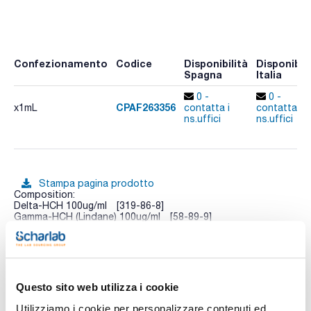
Confezionamento
Codice
Disponibilità
Disponibili
Spagna
Italia
0 -
0 -
CPAF263356
x1mL
contatta i
contatta i
ns.uffici
ns.uffici
Stampa pagina prodotto
Composition:
Delta-HCH 100ug/ml [319-86-8]
Gamma-HCH (Lindane) 100ug/ml [58-89-9]
Alpha-HCH 100ug/ml [319-84-6]
Beta-HCH 100ug/ml [319-85-7]
Vedi di più
Endrin 100ug/ml [72-20-8]
Endosulfan-alpha 100ug/ml [959-98-8]
Endosulfan-beta 100ug/ml [33213-65-9]
Endosulfan-total (sulfate) 100ug/ml [1031-07-8]
Questo sito web utilizza i cookie
Hexachlorobenzene 100ug/ml [118-74-1]
Isodrin 100ug/ml [465-73-6]
Utilizziamo i cookie per personalizzare contenuti ed