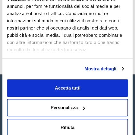
Documentazione tecnica
Methoxychlor (DMTD) 100ug/ml [72-43-5]
annunci, per fornire funzionalità dei social media e per
oxy-Chlordane 100ug/ml [27304-13-8]
trans-Chlordane 100ug/ml [5103-74-2]
TDS / Scheda tecnica
COA
analizzare il nostro traffico. Condividiamo inoltre
cis-Chlordane 100ug/ml [5103-71-9]
informazioni sul modo in cui utilizzi il nostro sito con i
2,4'-DDT 100ug/ml [789-02-6]
Registrati per i download
Registrati per i download
4,4'-DDT 100ug/ml [50-29-3]
SDS / Scheda di
nostri partner che si occupano di analisi dei dati web,
4,4'-DDD (TDE) 100ug/ml [72-54-8]
Sicurezza
pubblicità e social media, i quali potrebbero combinarle
4,4'-DDE 100ug/ml [72-55-9]
Registrati per i download
con altre informazioni che hai fornito loro o che hanno
raccolto dal tuo utilizzo dei loro servizi.
Mostra dettagli
Accetta tutti
Personalizza
Seguici:
Rifiuta