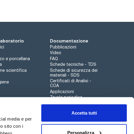
 laboratorio
Documentazione
ici
Pubblicazioni
Video
rzo e porcellana
FAQ
a
Schede tecniche - TDS
e scientifica
Schede di sicurezza dei
materiali - SDS
Certificati di Analisi -
giene
COA
Applicazioni
Tavola periodica
Scharlau leathergoods
Accetta tutti
Canale di segnalazioni
cial media e per
o sito con i
Personalizza
rebbero