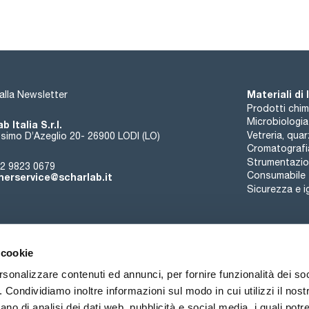
4,4'-DDE 100ug/ml [72-55-9]
Aldrin 100ug/ml [309-00-2]
Alpha-HCH 100ug/ml [319-84-6]
Beta-HCH 100ug/ml [319-85-7]
Alachlor 100ug/ml [15972-60-8]
Materiali di
i alla Newsletter
Prodotti chim
Microbiologia
b Italia S.r.l.
Vetreria, qua
simo D’Azeglio 20- 26900 LODI (LO)
Cromatografi
Strumentazion
2 9823 0679
Consumabile
erservice@scharlab.it
Sicurezza e i
 cookie
rsonalizzare contenuti ed annunci, per fornire funzionalità dei so
o. Condividiamo inoltre informazioni sul modo in cui utilizzi il nostr
Chi siamo
Eventi
Contatto
Novità
ano di analisi dei dati web, pubblicità e social media, i quali pot