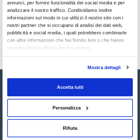
annunci, per fornire funzionalità dei social media e per
2,4'-DDT 100ug/ml [789-02-6]
TDS / Scheda tecnica
COA
2,4'-DDE 100ug/ml [3424-82-6]
analizzare il nostro traffico. Condividiamo inoltre
cis-Chlordane 100ug/ml [5103-71-9]
Registrati per i download
Registrati per i download
informazioni sul modo in cui utilizzi il nostro sito con i
trans-Chlordane 100ug/ml [5103-74-2]
SDS / Scheda di
Heptachlor-exo-epoxide 100ug/ml [1024-57-3]
nostri partner che si occupano di analisi dei dati web,
Sicurezza
4,4'-DDT 100ug/ml [50-29-3]
pubblicità e social media, i quali potrebbero combinarle
4,4'-DDD (TDE) 100ug/ml [72-54-8]
Registrati per i download
4,4'-DDE 100ug/ml [72-55-9]
con altre informazioni che hai fornito loro o che hanno
Aldrin 100ug/ml [309-00-2]
raccolto dal tuo utilizzo dei loro servizi.
Alpha-HCH 100ug/ml [319-84-6]
Beta-HCH 100ug/ml [319-85-7]
Mostra dettagli
Accetta tutti
Personalizza
Seguici:
Rifiuta