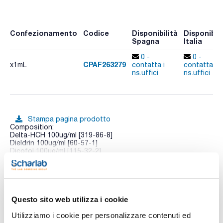
Confezionamento
Codice
Disponibilità
Disponibili
Spagna
Italia
0 -
0 -
CPAF263279
x1mL
contatta i
contatta i
ns.uffici
ns.uffici
Stampa pagina prodotto
Composition:
Delta-HCH 100ug/ml [319-86-8]
Dieldrin 100ug/ml [60-57-1]
Dicofol 100ug/ml [115-32-2]
Endosulfan-alpha 100ug/ml [959-98-8]
Vedi di più
Endosulfan-beta 100ug/ml [33213-65-9]
Endosulfan-total (sulfate) 100ug/ml [1031-07-8]
Endrin 100ug/ml [72-20-8]
Gamma-HCH (Lindane) 100ug/ml [58-89-9]
Heptachlor 100ug/ml [76-44-8]
Questo sito web utilizza i cookie
Hexachlorobenzene 100ug/ml [118-74-1]
Documentazione tecnica
Methoxychlor (DMTD) 100ug/ml [72-43-5]
Utilizziamo i cookie per personalizzare contenuti ed
2,4'-DDD 100ug/ml [53-19-0]