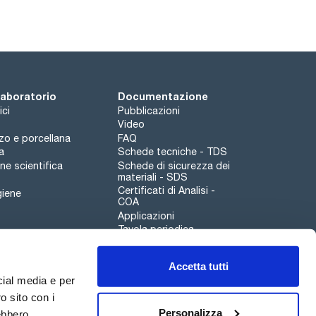
 laboratorio
Documentazione
ici
Pubblicazioni
Video
rzo e porcellana
FAQ
a
Schede tecniche - TDS
e scientifica
Schede di sicurezza dei
materiali - SDS
Certificati di Analisi -
giene
COA
Applicazioni
Tavola periodica
Scharlau leathergoods
Accetta tutti
Canale di segnalazioni
cial media e per
o sito con i
Personalizza
rebbero