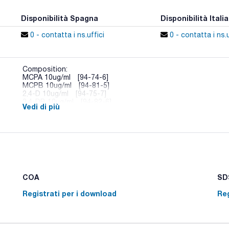
Disponibilità Spagna
Disponibilità Italia
0 - contatta i ns.uffici
0 - contatta i ns.u
Composition:
MCPA 10ug/ml [94-74-6]
MCPB 10ug/ml [94-81-5]
2,4-D 10ug/ml [94-75-7]
2,4-DB 10ug/ml [94-82-6]
Vedi di più
2,4,5-T 10ug/ml [93-76-5]
Dichlorprop 10ug/ml [120-36-5]
Fenoprop 10ug/ml [93-72-1]
COA
SDS
Registrati per i download
Reg