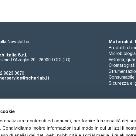
Materiali di
i alla Newsletter
Prodotti chim
Microbiologia
b Italia S.r.l.
Vetreria, qua
simo D’Azeglio 20- 26900 LODI (LO)
Cromatografi
Strumentazion
2 9823 0679
Consumabile
erservice@scharlab.it
Sicurezza e i
 cookie
rsonalizzare contenuti ed annunci, per fornire funzionalità dei so
o. Condividiamo inoltre informazioni sul modo in cui utilizzi il nostr
Chi siamo
Eventi
Contatto
Novità
ano di analisi dei dati web, pubblicità e social media, i quali pot