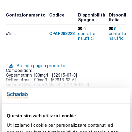
Confezionamento
Codice
Disponibilità
Disponibili
Spagna
Italia
0 -
0 -
CPAF263223
x1mL
contatta i
contatta i
ns.uffici
ns.uffici
Stampa pagina prodotto
Composition:
Cypermethrin 100mg/l [52315-07-8]
Deltamethrin 100mg/l [52918-63-5]
lambda-Cyhalothrin 100mg/l [91465-08-6]
Vedi di più
Questo sito web utilizza i cookie
Documentazione tecnica
Utilizziamo i cookie per personalizzare contenuti ed