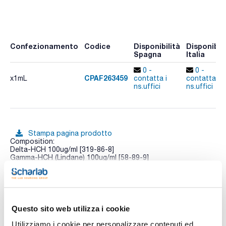
Confezionamento
Codice
Disponibilità
Disponibili
Spagna
Italia
0 -
0 -
CPAF263459
x1mL
contatta i
contatta i
ns.uffici
ns.uffici
Stampa pagina prodotto
Composition:
Delta-HCH 100ug/ml [319-86-8]
Gamma-HCH (Lindane) 100ug/ml [58-89-9]
Alpha-HCH 100ug/ml [319-84-6]
Beta-HCH 100ug/ml [319-85-7]
Vedi di più
Dicofol 100ug/ml [115-32-2]
Endrin 100ug/ml [72-20-8]
Endosulfan-alpha 100ug/ml [959-98-8]
Endosulfan-beta 100ug/ml [33213-65-9]
Questo sito web utilizza i cookie
Endosulfan-total (sulfate) 100ug/ml [1031-07-8]
Hexachlorobenzene 100ug/ml [118-74-1]
Utilizziamo i cookie per personalizzare contenuti ed