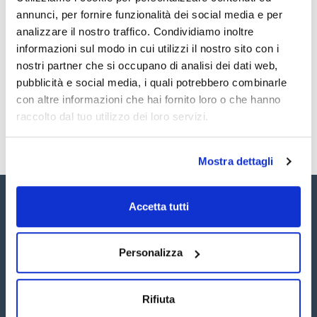
Documentazione tecnica
Isodrin 100ug/ml [465-73-6]
annunci, per fornire funzionalità dei social media e per
Methoxychlor (DMTD) 100ug/ml [72-43-5]
cis-Chlordane 100ug/ml [5103-71-9]
TDS / Scheda tecnica
COA
analizzare il nostro traffico. Condividiamo inoltre
trans-Chlordane 100ug/ml [5103-74-2]
informazioni sul modo in cui utilizzi il nostro sito con i
4,4'-DDT 100ug/ml [50-29-3]
Registrati per i download
Registrati per i download
4,4'-DDD (TDE) 100ug/ml [72-54-8]
SDS / Scheda di
nostri partner che si occupano di analisi dei dati web,
4,4'-DDE 100ug/ml [72-55-9]
Sicurezza
pubblicità e social media, i quali potrebbero combinarle
Registrati per i download
con altre informazioni che hai fornito loro o che hanno
raccolto dal tuo utilizzo dei loro servizi.
Mostra dettagli
Accetta tutti
Personalizza
Seguici:
Rifiuta