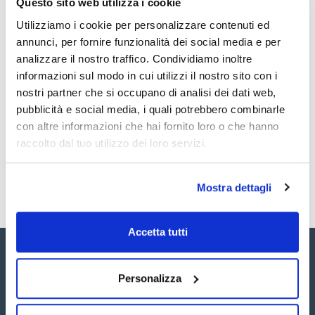
Questo sito web utilizza i cookie
Prodotti senza filtro!
Utilizziamo i cookie per personalizzare contenuti ed
annunci, per fornire funzionalità dei social media e per
analizzare il nostro traffico. Condividiamo inoltre
informazioni sul modo in cui utilizzi il nostro sito con i
nostri partner che si occupano di analisi dei dati web,
Codice
Confezionamento
Prezzo
pubblicità e social media, i quali potrebbero combinarle
CPAF263573
Acquista
x1mL
con altre informazioni che hai fornito loro o che hanno
Disponibilità
raccolto dal tuo utilizzo dei loro servizi.
Controlla le
scorte
Mostra dettagli
Accetta tutti
Personalizza