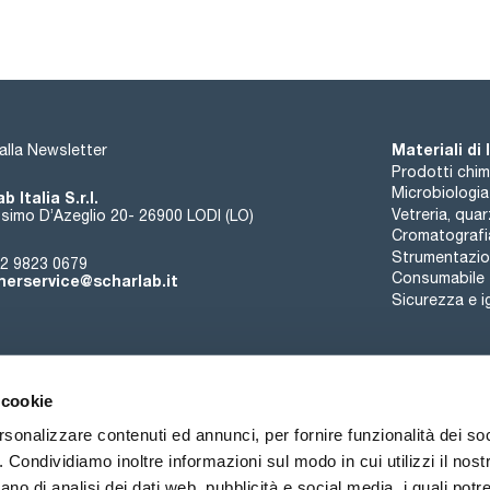
1,2-Dibromoethane 2000ug/ml [106-93-4]
Ethylbenzene 2000ug/ml [100-41-4]
Hexachloro-1,3-butadiene (Hexachlorobutadiene) 2000ug/ml 
Styrene 2000ug/ml [100-42-5]
Tetrachloromethane 2000ug/ml [56-23-5]
Tetrachloroethene 2000ug/ml [127-18-4]
trans-1,2-Dichloroethene 2000ug/ml [156-60-5]
Toluene 2000ug/ml [108-88-3]
m-Xylene 2000ug/ml [108-38-3]
Materiali di
i alla Newsletter
o-Xylene 2000ug/ml [95-47-6]
Prodotti chim
p-Xylene 2000ug/ml [106-42-3]
Microbiologia
b Italia S.r.l.
Methyl-tert.butylether 2000ug/ml [1634-04-4]
Vetreria, qua
simo D’Azeglio 20- 26900 LODI (LO)
Bromodichloromethane 2000ug/ml [75-27-4]
Benzene 2000ug/ml [71-43-2]
Cromatografi
Tribromomethane 2000ug/ml [75-25-2]
Strumentazion
2 9823 0679
Consumabile
erservice@scharlab.it
Sicurezza e i
 cookie
rsonalizzare contenuti ed annunci, per fornire funzionalità dei so
o. Condividiamo inoltre informazioni sul modo in cui utilizzi il nostr
Chi siamo
Eventi
Contatto
Novità
ano di analisi dei dati web, pubblicità e social media, i quali pot