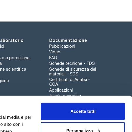
[87-68-3]
 laboratorio
Documentazione
ici
Pubblicazioni
Video
rzo e porcellana
FAQ
a
Schede tecniche - TDS
e scientifica
Schede di sicurezza dei
materiali - SDS
Certificati di Analisi -
giene
COA
Applicazioni
Tavola periodica
Scharlau leathergoods
Accetta tutti
Canale di segnalazioni
cial media e per
o sito con i
Personalizza
rebbero