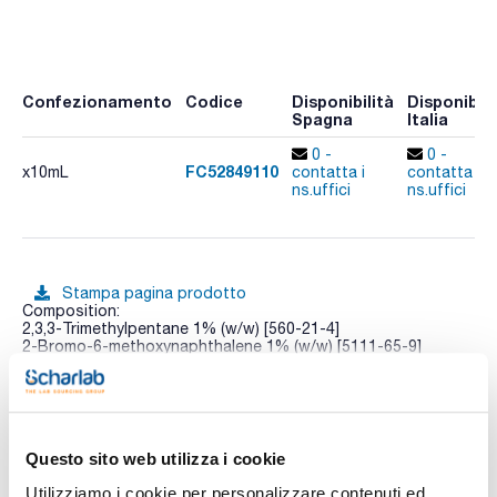
Confezionamento
Codice
Disponibilità
Disponibili
Spagna
Italia
0 -
0 -
FC52849110
x10mL
contatta i
contatta i
ns.uffici
ns.uffici
Stampa pagina prodotto
Composition:
2,3,3-Trimethylpentane 1% (w/w) [560-21-4]
2-Bromo-6-methoxynaphthalene 1% (w/w) [5111-65-9]
2-Methylheptane 1% (w/w) [592-27-8]
2-Methylpentane 93.5% (w/w) [107-83-5]
Vedi di più
4-Methylheptane 1% (w/w) [589-53-7]
n-Heptane 1% (w/w) [142-82-5]
n-Octane 1% (w/w) [111-65-9]
Toluene 0.5% (w/w) [108-88-3]
Questo sito web utilizza i cookie
Utilizziamo i cookie per personalizzare contenuti ed