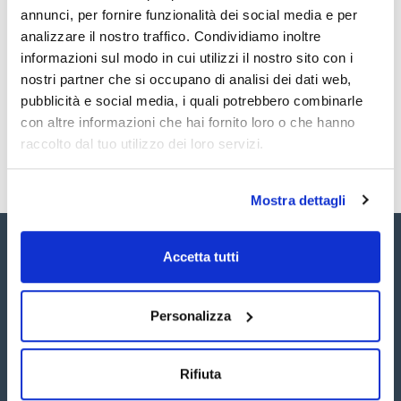
PCB 209 1000µg/ml [2051-24-3]
annunci, per fornire funzionalità dei social media e per
TDS / Scheda tecnica
COA
analizzare il nostro traffico. Condividiamo inoltre
informazioni sul modo in cui utilizzi il nostro sito con i
Registrati per i download
Registrati per i download
SDS / Scheda di
nostri partner che si occupano di analisi dei dati web,
Sicurezza
pubblicità e social media, i quali potrebbero combinarle
Registrati per i download
con altre informazioni che hai fornito loro o che hanno
raccolto dal tuo utilizzo dei loro servizi.
Mostra dettagli
Accetta tutti
Personalizza
Seguici:
Rifiuta