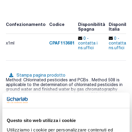
Confezionamento
Codice
Disponibilità
Disponibili
Spagna
Italia
0 -
0 -
CPAF113681
x1ml
contatta i
contatta i
ns.uffici
ns.uffici
Stampa pagina prodotto
Method: Chlorinated pesticides and PCBs . Method 508 is
applicable to the determination of chlorinated pesticides in
ground water and finished water by gas chromatography
with an electron capture detector. Method 508.1 is
applicable to the determination of chlorinated pesticides,
Vedi di più
herbicides, and organohalides in ground water and drinking
water in any treatment stage using extraction and electron-
capture detector gas chromatography.
Method 508A is applicable for screening of Polychlorinated
Questo sito web utilizza i cookie
Biphenyls (PCBs) by gas chromatography in raw source
water or drinking water in any treatment stage.
Documentazione tecnica
Utilizziamo i cookie per personalizzare contenuti ed
Composition: