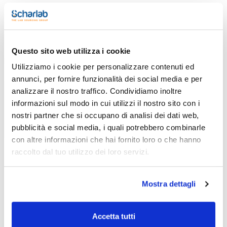
Cancella i filtri
Questo sito web utilizza i cookie
Utilizziamo i cookie per personalizzare contenuti ed
annunci, per fornire funzionalità dei social media e per
Caratteristiche
analizzare il nostro traffico. Condividiamo inoltre
informazioni sul modo in cui utilizzi il nostro sito con i
Prodotti senza filtro!
nostri partner che si occupano di analisi dei dati web,
pubblicità e social media, i quali potrebbero combinarle
con altre informazioni che hai fornito loro o che hanno
raccolto dal tuo utilizzo dei loro servizi.
Codice
Confezionamento
Prezzo
CPAF234134
Acquista
x1mL
Mostra dettagli
Disponibilità
Controlla le
scorte
Accetta tutti