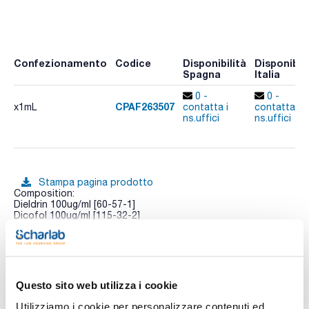
Confezionamento
Codice
Disponibilità
Disponibili
Spagna
Italia
0 -
0 -
CPAF263507
x1mL
contatta i
contatta i
ns.uffici
ns.uffici
Stampa pagina prodotto
Composition:
Dieldrin 100ug/ml [60-57-1]
Dicofol 100ug/ml [115-32-2]
Endrin 100ug/ml [72-20-8]
Heptachlor 100ug/ml [76-44-8]
Vedi di più
Heptachlor-endo-epoxide 100ug/ml [28044-83-9]
Heptachlor-exo-epoxide 100ug/ml [1024-57-3]
Isodrin 100ug/ml [465-73-6]
Methoxychlor (DMTD) 100ug/ml [72-43-5]
Questo sito web utilizza i cookie
cis-Chlordane 100ug/ml [5103-71-9]
trans-Chlordane 100ug/ml [5103-74-2]
Utilizziamo i cookie per personalizzare contenuti ed