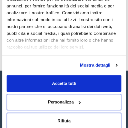
Documentazione tecnica
4,4'-DDT 100ug/ml [50-29-3]
annunci, per fornire funzionalità dei social media e per
4,4'-DDD (TDE) 100ug/ml [72-54-8]
4,4'-DDE 100ug/ml [72-55-9]
TDS / Scheda tecnica
COA
analizzare il nostro traffico. Condividiamo inoltre
Aldrin 100ug/ml [309-00-2]
informazioni sul modo in cui utilizzi il nostro sito con i
Alachlor 100ug/ml [15972-60-8]
Registrati per i download
Registrati per i download
SDS / Scheda di
nostri partner che si occupano di analisi dei dati web,
Sicurezza
pubblicità e social media, i quali potrebbero combinarle
Registrati per i download
con altre informazioni che hai fornito loro o che hanno
raccolto dal tuo utilizzo dei loro servizi.
Mostra dettagli
Accetta tutti
Personalizza
Seguici:
Rifiuta