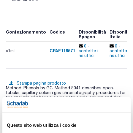
Confezionamento
Codice
Disponibilità
Disponibili
Spagna
Italia
0 -
0 -
CPAF116571
x1ml
contatta i
contatta i
ns.uffici
ns.uffici
Stampa pagina prodotto
Method: Phenols by GC. Method 8041 describes open-
tubular, capillary column gas chromatography procedures for
the analysis of phenols, using both single-column and dual-
column/dual-detector approaches.
Composition:
Vedi di più
4-Chloro-3-methylphenol 100µg/ml [59-50-7]
2-Chlorophenol 100µg/ml [95-57-8]
2-Methylphenol (o-Cresol) 100µg/ml [95-48-7]
Questo sito web utilizza i cookie
3-Methylphenol (m-Cresol) 100µg/ml [108-39-4]
4-Methylphenol (p-Cresol) 100µg/ml [106-44-5]