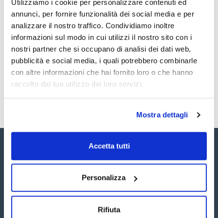
Utilizziamo i cookie per personalizzare contenuti ed
2,4-Dichlorophenol 100µg/ml [120-83-2]
Documentazione tecnica
2,6-Dichlorophenol 100µg/ml [87-65-0]
annunci, per fornire funzionalità dei social media e per
2,4-Dimethylphenol 100µg/ml [105-67-9]
analizzare il nostro traffico. Condividiamo inoltre
2-Methyl-4,6-dinitrophenol 100µg/ml [534-52-1]
TDS / Scheda tecnica
COA
2,4-Dinitrophenol 100µg/ml [51-28-5]
informazioni sul modo in cui utilizzi il nostro sito con i
2-Nitrophenol 100µg/ml [88-75-5]
Registrati per i download
Registrati per i download
nostri partner che si occupano di analisi dei dati web,
4-Nitrophenol 100µg/ml [100-02-7]
SDS / Scheda di
Pentachlorophenol 100µg/ml [87-86-5]
Sicurezza
pubblicità e social media, i quali potrebbero combinarle
Phenol 100µg/ml [108-95-2]
con altre informazioni che hai fornito loro o che hanno
2,3,4,6-Tetrachlorophenol 100µg/ml [58-90-2]
Registrati per i download
2,4,5-Trichlorophenol 100µg/ml [95-95-4]
raccolto dal tuo utilizzo dei loro servizi.
2,4,6-Trichlorophenol 100µg/ml [88-06-2]
Mostra dettagli
Accetta tutti
Personalizza
Seguici:
Rifiuta