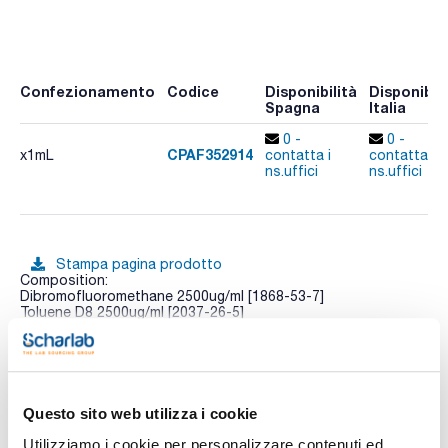
Confezionamento
Codice
Disponibilità
Disponibili
Spagna
Italia
0 -
0 -
CPAF352914
x1mL
contatta i
contatta i
ns.uffici
ns.uffici
Stampa pagina prodotto
Composition:
Dibromofluoromethane 2500ug/ml [1868-53-7]
Toluene D8 2500ug/ml [2037-26-5]
4-Bromofluorobenzene 2500ug/ml [460-00-4]
Vedi di più
Questo sito web utilizza i cookie
Utilizziamo i cookie per personalizzare contenuti ed