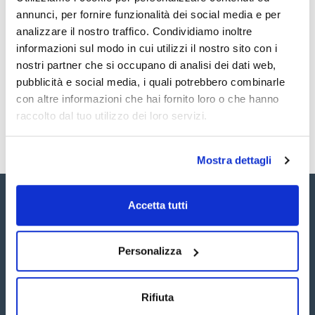
Documentazione tecnica
annunci, per fornire funzionalità dei social media e per
TDS / Scheda tecnica
COA
analizzare il nostro traffico. Condividiamo inoltre
informazioni sul modo in cui utilizzi il nostro sito con i
Registrati per i download
Registrati per i download
SDS / Scheda di
nostri partner che si occupano di analisi dei dati web,
Sicurezza
pubblicità e social media, i quali potrebbero combinarle
Registrati per i download
con altre informazioni che hai fornito loro o che hanno
raccolto dal tuo utilizzo dei loro servizi.
Mostra dettagli
Accetta tutti
Personalizza
Seguici:
Rifiuta