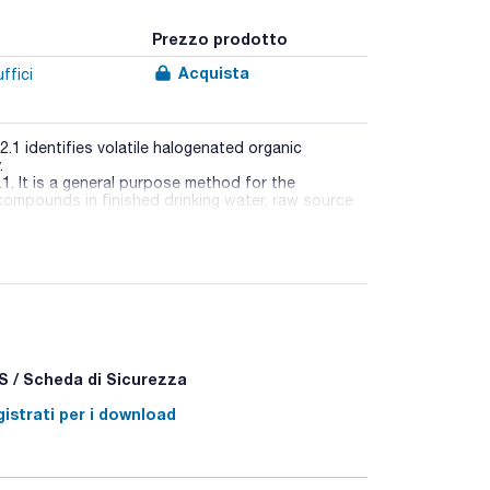
Prezzo prodotto
Acquista
ffici
1 identifies volatile halogenated organic
.
. It is a general purpose method for the
 compounds in finished drinking water, raw source
 / Scheda di Sicurezza
istrati per i download