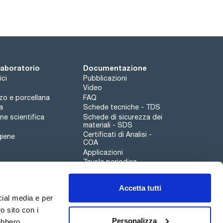
 laboratorio
Documentazione
ici
Pubblicazioni
Video
rzo e porcellana
FAQ
a
Schede tecniche - TDS
e scientifica
Schede di sicurezza dei
materiali - SDS
Certificati di Analisi -
giene
COA
Applicazioni
Tavola periodica
Scharlau leathergoods
Accetta tutti
Canale di segnalazioni
cial media e per
o sito con i
Personalizza
rebbero