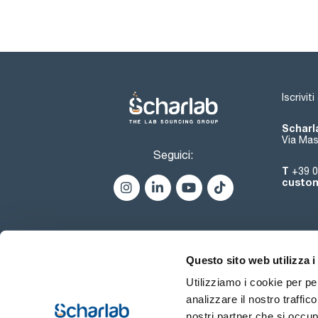
Iscrivit
Scharla
Via Mas
Seguici:
T
+39 0
custom
Questo sito web utilizza i
Utilizziamo i cookie per pe
analizzare il nostro traffic
nostri partner che si occup