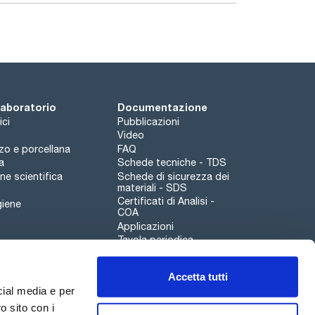
 laboratorio
Documentazione
ici
Pubblicazioni
Video
rzo e porcellana
FAQ
a
Schede tecniche - TDS
e scientifica
Schede di sicurezza dei
materiali - SDS
Certificati di Analisi -
giene
COA
Applicazioni
Tavola periodica
Scharlau leathergoods
Accetta tutti
Canale di segnalazioni
cial media e per
o sito con i