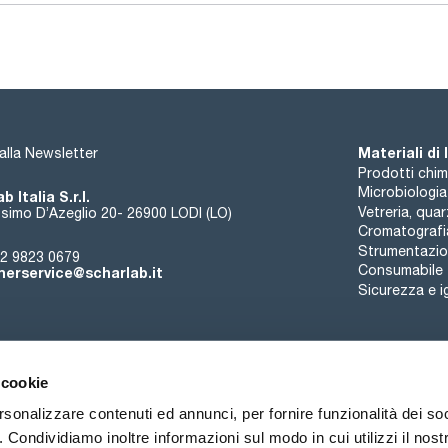
Materiali di
i alla Newsletter
Prodotti chim
Microbiologia
b Italia S.r.l.
Vetreria, qua
simo D’Azeglio 20- 26900 LODI (LO)
Cromatografi
Strumentazion
2 9823 0679
Consumabile
erservice@scharlab.it
Sicurezza e i
 cookie
rsonalizzare contenuti ed annunci, per fornire funzionalità dei so
o. Condividiamo inoltre informazioni sul modo in cui utilizzi il nostr