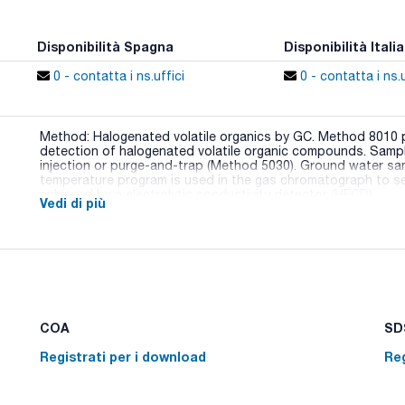
Disponibilità Spagna
Disponibilità Italia
0 - contatta i ns.uffici
0 - contatta i ns.u
Method: Halogenated volatile organics by GC. Method 8010 
detection of halogenated volatile organic compounds. Sampl
injection or purge-and-trap (Method 5030). Ground water s
temperature program is used in the gas chromatograph to s
achieved by a electrolytic conductivity detector (HECD).
Vedi di più
Composition:
Chloroprene 100ug/ml [126-99-8]
COA
SDS
Registrati per i download
Reg