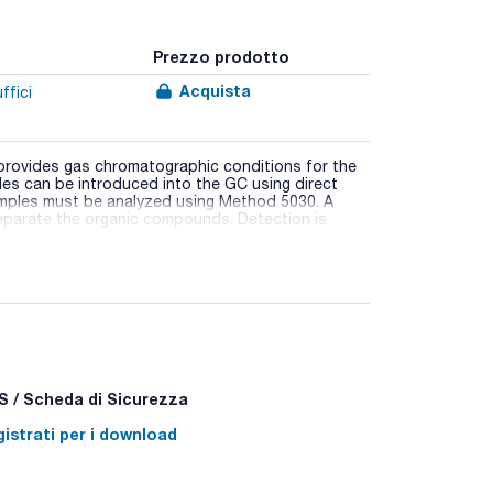
Prezzo prodotto
Acquista
ffici
provides gas chromatographic conditions for the
es can be introduced into the GC using direct
amples must be analyzed using Method 5030. A
eparate the organic compounds. Detection is
 / Scheda di Sicurezza
istrati per i download