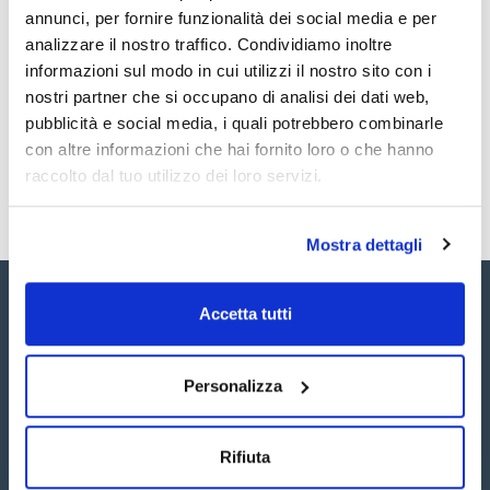
annunci, per fornire funzionalità dei social media e per
TDS / Scheda tecnica
COA
analizzare il nostro traffico. Condividiamo inoltre
informazioni sul modo in cui utilizzi il nostro sito con i
Registrati per i download
Registrati per i download
SDS / Scheda di
nostri partner che si occupano di analisi dei dati web,
Sicurezza
pubblicità e social media, i quali potrebbero combinarle
Registrati per i download
con altre informazioni che hai fornito loro o che hanno
raccolto dal tuo utilizzo dei loro servizi.
Mostra dettagli
Accetta tutti
Personalizza
Seguici:
Rifiuta