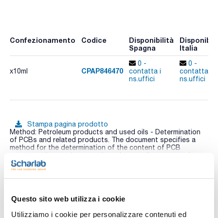
Confezionamento
Codice
Disponibilità
Disponibili
Spagna
Italia
0 -
0 -
CPAP846470
x10ml
contatta i
contatta i
ns.uffici
ns.uffici
Stampa pagina prodotto
Method: Petroleum products and used oils - Determination
of PCBs and related products. The document specifies a
method for the determination of the content of PCB
congeners in petroleum products by gas chromatography
using an electron capture detector.
Vedi di più
Composition:
PCB 209 10µg/ml [2051-24-3]
Questo sito web utilizza i cookie
Documentazione tecnica
Utilizziamo i cookie per personalizzare contenuti ed