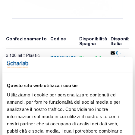
Confezionamento
Codice
Disponibilità
Disponibili
Spagna
Italia
0 -
x 100 ml :: Plastic
BR01310100
Disponibile
contatta i
bottle
ns.uffici
Altri confezionamenti
Questo sito web utilizza i cookie
Confezionamento
Codice
Disponibilità
Disponibili
Spagna
Italia
Utilizziamo i cookie per personalizzare contenuti ed
annunci, per fornire funzionalità dei social media e per
Controlla le
Controlla l
x 500 ml :: Plastic
BR01310500
scorte
scorte
bottle
analizzare il nostro traffico. Condividiamo inoltre
informazioni sul modo in cui utilizzi il nostro sito con i
nostri partner che si occupano di analisi dei dati web,
pubblicità e social media, i quali potrebbero combinarle