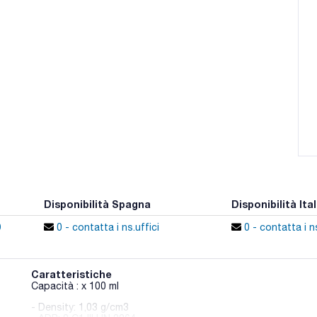
Disponibilità Spagna
Disponibilità Ital
0
0 - contatta i ns.uffici
0 - contatta i ns
Caratteristiche
Capacità : x 100 ml
- Density: 1,03 g/cm3