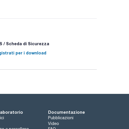
 - P332+P313 - P337+P313
 / Scheda di Sicurezza
aterial from NIST.
istrati per i download
 laboratorio
Documentazione
ici
Pubblicazioni
Video