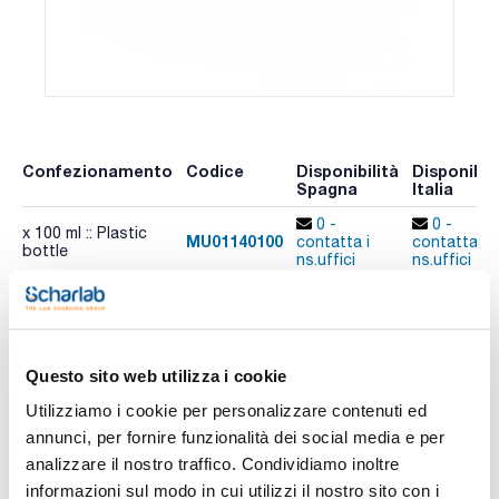
Confezionamento
Codice
Disponibilità
Disponibili
Spagna
Italia
0 -
0 -
x 100 ml :: Plastic
MU01140100
contatta i
contatta i
bottle
ns.uffici
ns.uffici
Risorse correlate
Questo sito web utilizza i cookie
Pubblicazioni
Utilizziamo i cookie per personalizzare contenuti ed
annunci, per fornire funzionalità dei social media e per
analizzare il nostro traffico. Condividiamo inoltre
informazioni sul modo in cui utilizzi il nostro sito con i