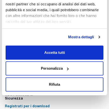
nostri partner che si occupano di analisi dei dati web,
pubblicità e social media, i quali potrebbero combinarle
con altre informazioni che hai fornito loro o che hanno
raccolto dal tuo utilizzo dei loro servizi.
Stampa pagina prodotto
Caratteristiche
Capacità : x 100 ml
Mostra dettagli
- Density: 1,02 g/cm3
- Tariff number: 3822 90 00 00
Vedi di più
Accetta tutti
SPECIFICATIONS
calcium (Ca): 100 ppm
magnesium (Mg): 20 ppm
potassium (K): 150 ppm
Personalizza
sodium (Na): 3300 ppm
Documentazione tecnica
This standard solution is traceable to Standard Reference
Material from NIST.
TDS / Scheda tecnica
COA
Rifiuta
Registrati per i download
Registrati per i download
SDS / Scheda di
Sicurezza
Registrati per i download