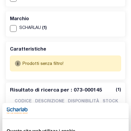
Marchio
(1)
SCHARLAU
Caratteristiche
Prodotti senza filtro!
Risultato di ricerca per : 073-000145
(
1
)
CODICE
DESCRIZIONE
DISPONIBILITÀ
STOCK
SPAGNA
ITALIA
Beute
Erlenmeyer
capacità
1000ml.
Questo sito web utilizza i cookie