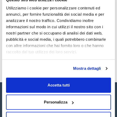
0 -
Femmina:
073-
contatta
Disponibile
45/40.
Utilizziamo i cookie per personalizzare contenuti ed
000145
i
SCHARLAU.
ns.uffici
annunci, per fornire funzionalità dei social media e per
Apparecchio di
vetro Strohlein
analizzare il nostro traffico. Condividiamo inoltre
per zolfo in
informazioni sul modo in cui utilizzi il nostro sito con i
ferro (
x u.
)
nostri partner che si occupano di analisi dei dati web,
pubblicità e social media, i quali potrebbero combinarle
1
con altre informazioni che hai fornito loro o che hanno
raccolto dal tuo utilizzo dei loro servizi.
Mostra dettagli
Accetta tutti
Personalizza
Seguici: